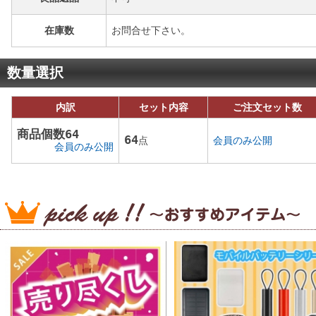
在庫数
お問合せ下さい。
数量選択
内訳
セット内容
ご注文セット数
商品個数64
64
点
会員のみ公開
会員のみ公開