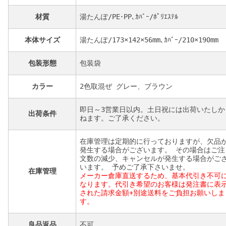
材質
湯たんぽ/PE･PP､ｶﾊﾞｰ/ﾎﾟﾘｴｽﾃﾙ
本体サイズ
湯たんぽ/173×142×56mm､ｶﾊﾞｰ/210×190mm
包装形態
包装袋
カラー
2色取混ぜ グレー、ブラウン
即日～3営業日以内。土日祝には出荷いたしか
出荷条件
ねます。ご了承ください。
在庫管理は定期的に行っておりますが、欠品
発生する場合がございます。 その場合はご注
文数の減少、キャンセルが発生する場合がご
います。 予めご了承下さいませ。
在庫管理
メーカー倉庫直送するため、基本代引き不可
なります。代引き希望のお客様は発注書に表
された請求金額+別途送料をご負担お願いしま
す。
良品返品
不可