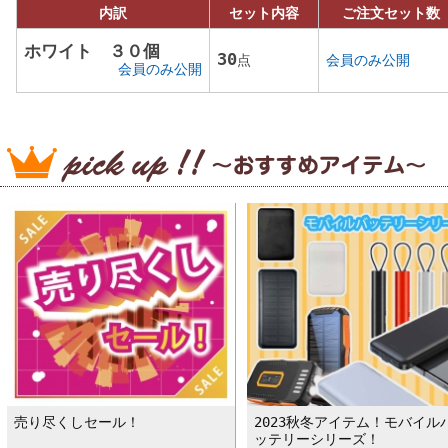
内訳
セット内容
ご注文セット数
ホワイト ３０個
30
点
会員のみ公開
会員のみ公開
売り尽くしセール！
2023秋冬アイテム！モバイル
ッテリーシリーズ！